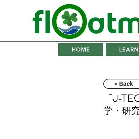
HOME
LEARN
< Back
「J-TE
学・研