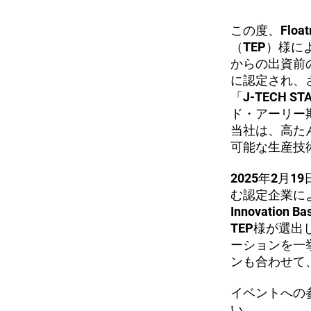
この度、Flo
（TEP）様によ
からの出資前
に認定され、
「J-TECH
ド・アーリー
当社は、高た
可能な生産技
2025年2月1
む認定企業に
Innovati
TEP様が選
ーションを一
ンも合わせて
イベントへの
い。