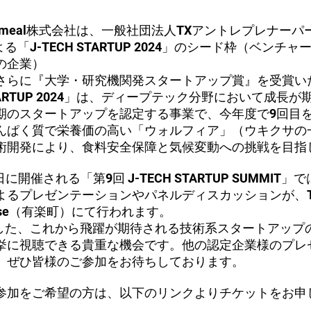
atmeal株式会社は、一般社団法人TXアントレプレナー
る「J-TECH STARTUP 2024」のシード枠（ベンチ
の企業）
さらに『大学・研究機関発スタートアップ賞』を受賞い
 STARTUP 2024」は、ディープテック分野において成長
期のスタートアップを認定する事業で、今年度で9回目
んぱく質で栄養価の高い「ウォルフィア」（ウキクサの
術開発により、食料安全保障と気候変動への挑戦を目指
9日に開催される「第9回 J-TECH STARTUP SUMMIT
よるプレゼンテーションやパネルディスカッションが、To
on Base（有楽町）にて行われます。
出した、これから飛躍が期待される技術系スタートアップ
挙に視聴できる貴重な機会です。他の認定企業様のプレ
、ぜひ皆様のご参加をお待ちしております。
参加をご希望の方は、以下のリンクよりチケットをお申