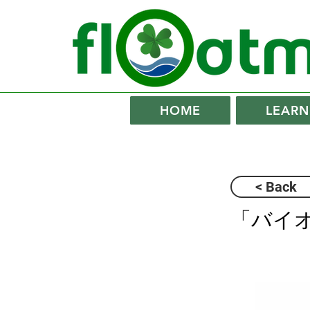
HOME
LEARN
< Back
「バイオ