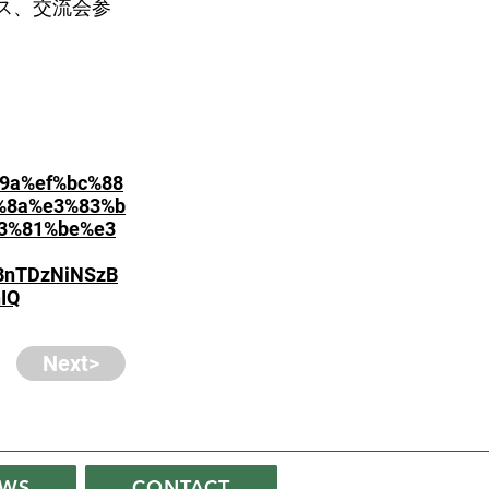
ス、交流会参
%9a%ef%bc%88
%8a%e3%83%b
3%81%be%e3
BnTDzNiNSzB
IQ
Next>
WS
CONTACT