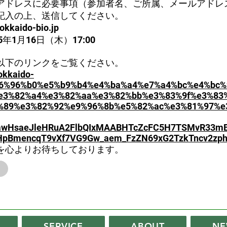
アドレスに必要事項（参加者名、ご所属、メールアドレ
記入の上、送信してください。
okkaido-bio.jp
5年1月16日（木）17:00
以下のリンクをご覧ください。
okkaido-
/%e6%96%b0%e5%b9%b4%e4%ba%a4%e7%a4%bc%e4%bc
e3%82%a4%e3%82%aa%e3%82%bb%e3%83%9f%e3%83
c%89%e3%82%92%e9%96%8b%e5%82%ac%e3%81%97%e
xjawHsaeJleHRuA2FlbQIxMAABHTcZcFC5H7TSMvR33m
pBmencqT9vXf7VG9Gw_aem_FzZN69xG2TzkTncv2zph
を心よりお待ちしております。
SERVICE
ABOUT
NE