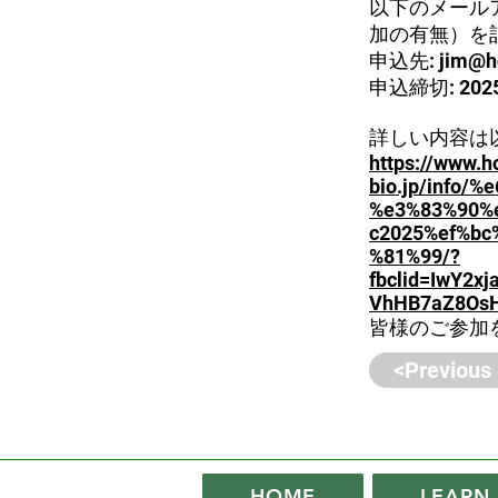
以下のメール
加の有無）を
申込先:
jim@h
申込締切: 202
詳しい内容は
https://www.h
bio.jp/info
%e3%83%90%
c2025%ef%b
%81%99/?
fbclid=IwY2
VhHB7aZ8OsH
皆様のご参加
<Previous
HOME
LEARN