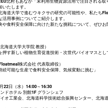
CEO北村もあなが「未利用生物資源活用で注目される取
加いたします。
海道大学で進むウキクサの研究の可能性や、私たちFloat
な活用事例についてご紹介します。
決や食料安全保障に向けた新たな挑戦について、ぜひお
（北海道大学大学院 教授）
を押す新しい植物生育促進技術・次世代バイオマスとし
loatmeal株式会社 代表取締役）
持続可能な生産で食料安全保障、気候変動に挑む」
1月22日（水）14:00～16:30
ランドホテル 別館1F グランシェフ
道バイオ工業会、北海道科学技術総合振興センター、北海