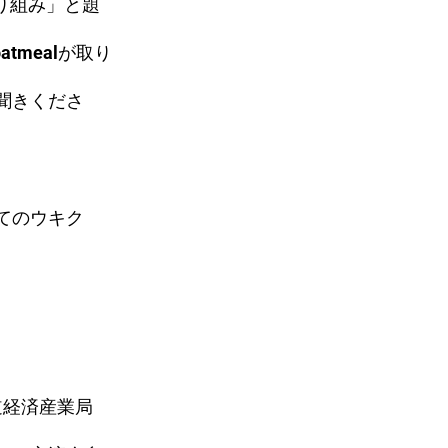
り組み」と題
mealが取り
聞きくださ
てのウキク
道経済産業局