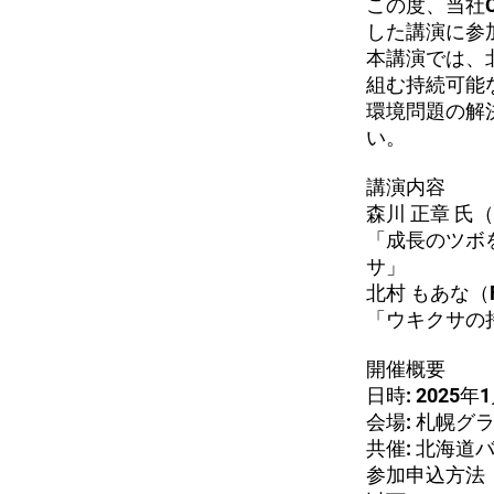
この度、当社
した講演に参
本講演では、北
組む持続可能
環境問題の解
い。
講演内容
森川 正章 氏
「成長のツボ
サ」
北村 もあな（F
「ウキクサの
開催概要
日時: 2025年
会場: 札幌グ
共催: 北海
参加申込方法